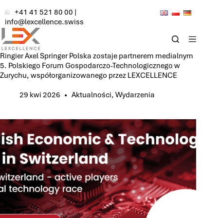
Przejdź
+41 41 521 80 00
|
do
info@lexcellence.swiss
treści
Ringier Axel Springer Polska zostaje partnerem medialnym
5. Polskiego Forum Gospodarczo-Technologicznego w
Zurychu, współorganizowanego przez LEXCELLENCE
29 kwi 2026
Aktualności
,
Wydarzenia