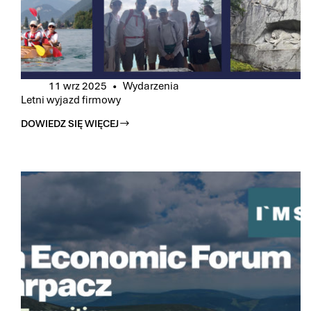
TAX
REGULATIONS
IN
THE
EU
AND
SWITZERLAND”
11 wrz 2025
Wydarzenia
Letni wyjazd firmowy
DOWIEDZ SIĘ WIĘCEJ
LETNI
WYJAZD
FIRMOWY