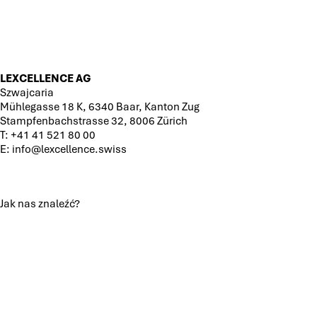
NA
XXXII
FORUM
EKONOMICZNYM
|
KARPACZ,
LEXCELLENCE AG
5-
Szwajcaria
7
Mühlegasse 18 K, 6340 Baar, Kanton Zug
WRZEŚNIA
Stampfenbachstrasse 32, 8006 Zürich
2023
T:
+41 41 521 80 00
R.
E:
info@lexcellence.swiss
Jak nas znaleźć?