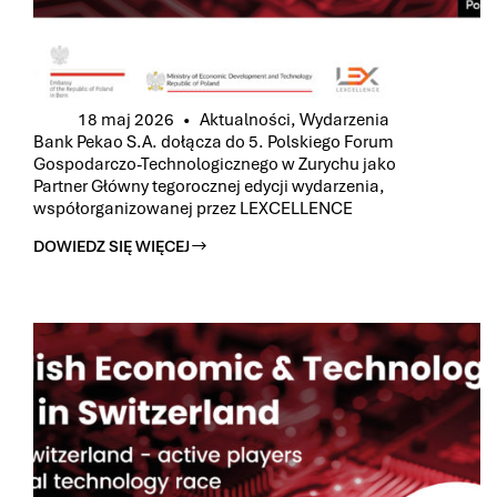
18 maj 2026
Aktualności
,
Wydarzenia
Bank Pekao S.A. dołącza do 5. Polskiego Forum
Gospodarczo-Technologicznego w Zurychu jako
Partner Główny tegorocznej edycji wydarzenia,
współorganizowanej przez LEXCELLENCE
DOWIEDZ SIĘ WIĘCEJ
BANK
PEKAO
S.A.
DOŁĄCZA
DO
5.
POLSKIEGO
FORUM
GOSPODARCZO-
TECHNOLOGICZNEGO
W
ZURYCHU
JAKO