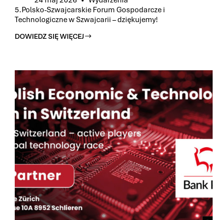
24 maj 2026
Wydarzenia
5.Polsko-Szwajcarskie Forum Gospodarcze i
Technologiczne w Szwajcarii – dziękujemy!
DOWIEDZ SIĘ WIĘCEJ
5.POLSKO-
SZWAJCARSKIE
FORUM
GOSPODARCZE
I
TECHNOLOGICZNE
W
SZWAJCARII
–
DZIĘKUJEMY!