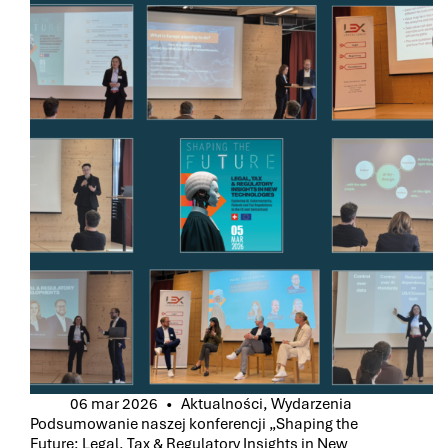
ZOSTAJE
PARTNEREM
MEDIALNYM
5.
POLSKIEGO
FORUM
GOSPODARCZO-
TECHNOLOGICZNEGO
W
ZURYCHU,
WSPÓŁORGANIZOWANEGO
PRZEZ
LEXCELLENCE
06 mar 2026
Aktualności
,
Wydarzenia
Podsumowanie naszej konferencji „Shaping the
Future: Legal, Tax & Regulatory Insights in New