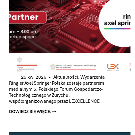
PARTNER
GŁÓWNY
TEGOROCZNEJ
EDYCJI
WYDARZENIA,
WSPÓŁORGANIZOWANEJ
PRZEZ
LEXCELLENCE
29 kwi 2026
Aktualności
,
Wydarzenia
Ringier Axel Springer Polska zostaje partnerem
medialnym 5. Polskiego Forum Gospodarczo-
Technologicznego w Zurychu,
współorganizowanego przez LEXCELLENCE
DOWIEDZ SIĘ WIĘCEJ
RINGIER
AXEL
SPRINGER
POLSKA