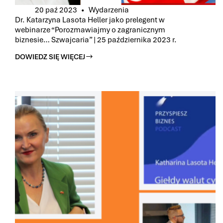
20 paź 2023
Wydarzenia
Dr. Katarzyna Lasota Heller jako prelegent w
webinarze “Porozmawiajmy o zagranicznym
biznesie… Szwajcaria” | 25 października 2023 r.
DOWIEDZ SIĘ WIĘCEJ
DR.
KATARZYNA
LASOTA
HELLER
JAKO
PRELEGENT
W
WEBINARZE
“POROZMAWIAJMY
O
ZAGRANICZNYM
BIZNESIE…
SZWAJCARIA”
|
25
PAŹDZIERNIKA
2023
R.