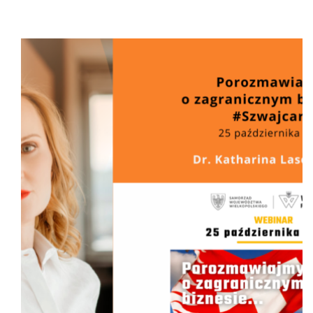
JAKO
PARTNER
BIZNESOWY
CZWARTEJ
EDYCJI
POLSKIEGO
FORUM
GOSPODARCZEGO
I
TECHNOLOGICZNEGO
W
SZWAJCARII