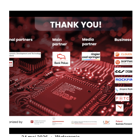
NA
NASZĄ
KONFERENCJĘ
O
TRANSGRANICZNYCH
STRUKTURACH
ZATRUDNIENIA
W
SZWAJCARII