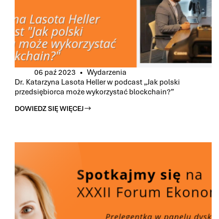
06 paź 2023
Wydarzenia
Dr. Katarzyna Lasota Heller w podcast „Jak polski
przedsiębiorca może wykorzystać blockchain?”
DOWIEDZ SIĘ WIĘCEJ
DR.
KATARZYNA
LASOTA
HELLER
W
PODCAST
„JAK
POLSKI
PRZEDSIĘBIORCA
MOŻE
WYKORZYSTAĆ
BLOCKCHAIN?”