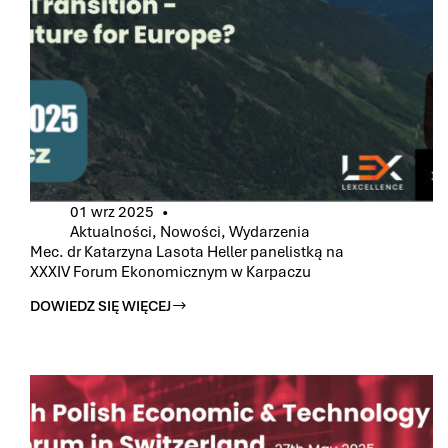
01 wrz 2025
Aktualności
,
Nowości
,
Wydarzenia
Mec. dr Katarzyna Lasota Heller panelistką na
XXXIV Forum Ekonomicznym w Karpaczu
DOWIEDZ SIĘ WIĘCEJ
MEC.
DR
KATARZYNA
LASOTA
HELLER
PANELISTKĄ
NA
XXXIV