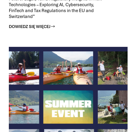
Technologies – Exploring AI, Cybersecurity,
FinTech and Tax Regulations in the EU and
Switzerland”
DOWIEDZ SIĘ WIĘCEJ
PODSUMOWANIE
NASZEJ
KONFERENCJI
„SHAPING
THE
FUTURE:
LEGAL,
TAX
&
REGULATORY
INSIGHTS
IN
NEW
TECHNOLOGIES
–
EXPLORING
AI,
CYBERSECURITY,
FINTECH
AND