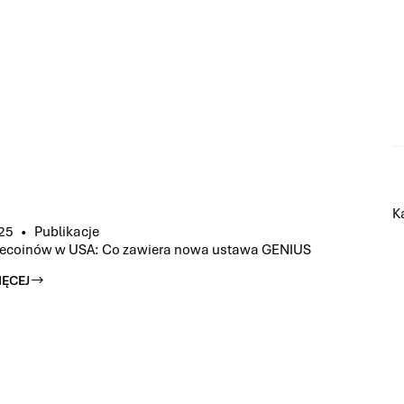
OMEGO
K
25
Publikacje
lecoinów w USA: Co zawiera nowa ustawa GENIUS
IĘCEJ
W