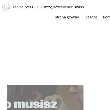
Przejdź
+41 41 521 80 00
|
info@lexcellence.swiss
do
treści
Strona główna
Zespół
Kom