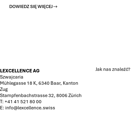
SZWAJCARSKIC
DOWIEDZ SIĘ WIĘCEJ
ORGANÓW
ZAKŁADANIE
CELNYCH?
I
PROWADZENIE
DZIAŁALNOŚCI
PRZEZ
SPÓŁKI
PRAWA
HANDLOWEGO
W
SZWAJCARII
Jak nas znaleźć?
LEXCELLENCE AG
Szwajcaria
Mühlegasse 18 K, 6340 Baar, Kanton
Zug
Stampfenbachstrasse 32, 8006 Zürich
T:
+41 41 521 80 00
E:
info@lexcellence.swiss