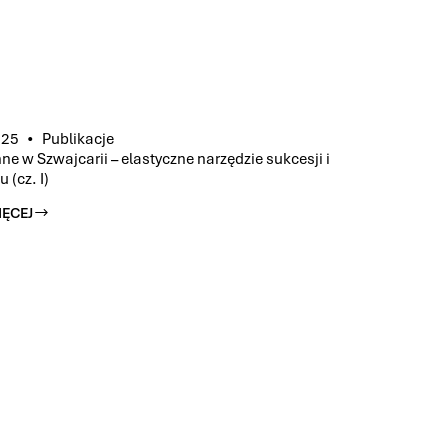
025
Publikacje
ne w Szwajcarii – elastyczne narzędzie sukcesji i
 (cz. I)
IĘCEJ