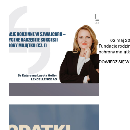
GENIUS
02 maj 2
Fundacje rodzin
ochrony majątku
DOWIEDZ SIĘ W
FUNDACJE
RODZINNE
W
SZWAJCARII
–
ELASTYCZNE
NARZĘDZIE
SUKCESJI
I
OCHRONY
MAJĄTKU
(CZ.
I)