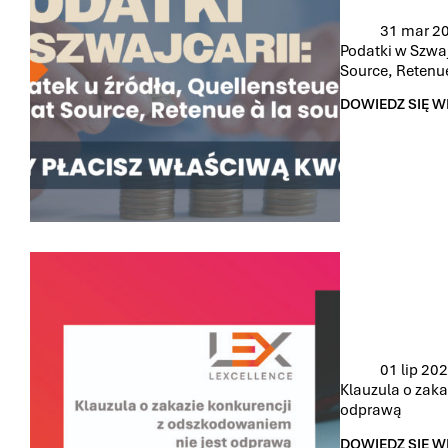
31 mar 2
Podatki w Szwaj
Source, Retenue
DOWIEDZ SIĘ W
PODATKI
W
SZWAJCARII:
PODATEK
U
ŹRÓDŁA QUELL
TAX
AT
SOURCE,
RETENUE
À
LA
SOURCE –
CZY
PŁACISZ
01 lip 20
WŁAŚCIWĄ
Klauzula o zaka
KWOTĘ?
odprawą
DOWIEDZ SIĘ W