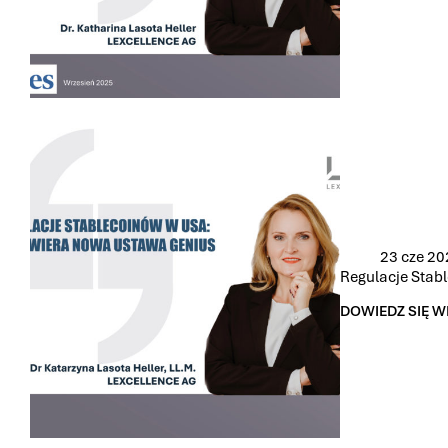
KATARZYNA
LASOTA
HELLER
DLA
FORBES.PL:
JAK
INWESTOWAĆ I
NIE
WPAŚĆ W
SPIRALĘ? 10
ZASAD ŚWIAD
LOKOWANIA
KAPITAŁU
23 cze 20
Regulacje Stab
DOWIEDZ SIĘ W
REGULACJE
STABLECOINÓ
W
USA:
CO
ZAWIERA
NOWA
USTAWA