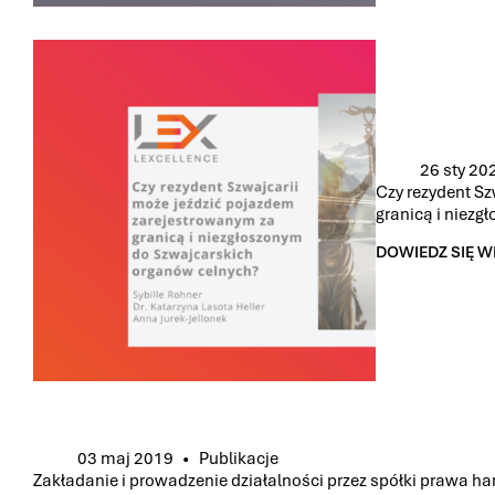
W
POLSCE.
CO
Z
REGULACJĄ
MICA
ZROBI
RZAD
26 sty 20
I
Czy rezydent S
KNF?
granicą i niez
|
ARTYKUŁ
DOWIEDZ SIĘ W
AUTORSTWA
CZY
DR.
REZYDENT
KATARZYNA
SZWAJCARII
LASOTA
MOŻE
HELLER
JEŹDZIĆ
DLA
POJAZDEM
WYBORCZA.BIZ
ZAREJESTROW
&
ZA
BANKIER.PL
GRANICĄ
I
03 maj 2019
Publikacje
NIEZGŁOSZON
DO
Zakładanie i prowadzenie działalności przez spółki prawa h