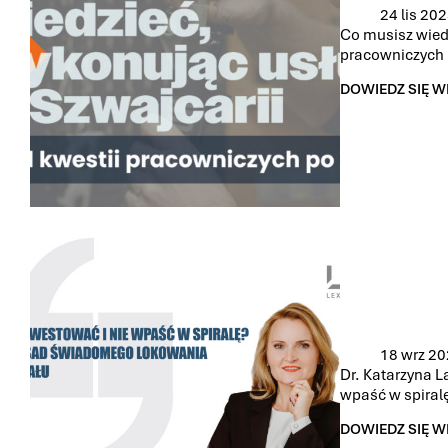
24 lis 20
Co musisz wiedz
pracowniczych 
DOWIEDZ SIĘ W
CO
MUSISZ
WIEDZIEĆ,
WYKONUJĄC
USŁUGI
W
SZWAJCARII
–
OD
KWESTII
PRACOWNICZY
PO
VAT
18 wrz 2
Dr. Katarzyna L
wpaść w spiral
DOWIEDZ SIĘ W
DR.