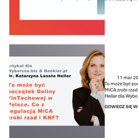
KLAUZULA
O
ZAKAZIE
KONKURENCJI
Z
ODSZKODOWAN
NIE
JEST
ODPRAWĄ
11 mar 2
To może być poc
MiCA zrobi rzad
Heller dla Wybo
DOWIEDZ SIĘ W
TO
MOŻE
BYĆ
POCZĄTEK
DOLINY
FINTECHOWEJ