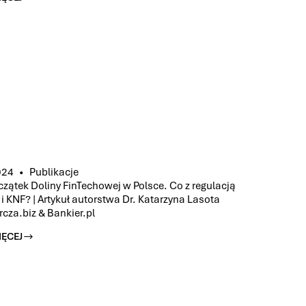
IEM
024
Publikacje
zątek Doliny FinTechowej w Polsce. Co z regulacją
 i KNF? | Artykuł autorstwa Dr. Katarzyna Lasota
rcza.biz & Bankier.pl
IĘCEJ