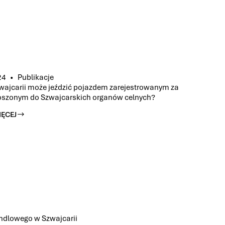
24
Publikacje
zwajcarii może jeździć pojazdem zarejestrowanym za
głoszonym do Szwajcarskich organów celnych?
IĘCEJ
ANYM
YM
andlowego w Szwajcarii