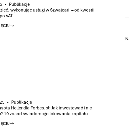
25
Publikacje
ieć, wykonując usługi w Szwajcarii – od kwestii
po VAT
IĘCEJ
N
CH
025
Publikacje
asota Heller dla Forbes.pl: Jak inwestować i nie
ę? 10 zasad świadomego lokowania kapitału
IĘCEJ