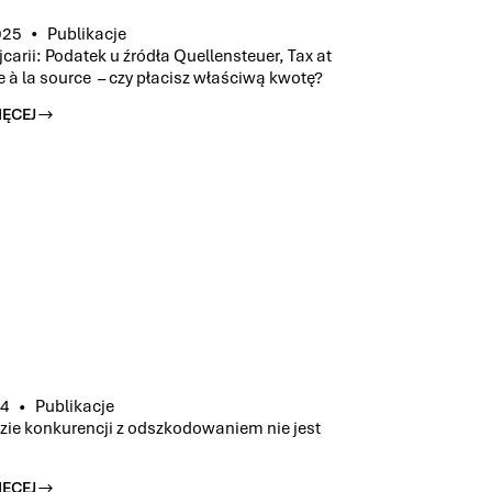
025
Publikacje
carii: Podatek u źródła Quellensteuer, Tax at
 à la source – czy płacisz właściwą kwotę?
IĘCEJ
ENSTEUER,
24
Publikacje
zie konkurencji z odszkodowaniem nie jest
IĘCEJ