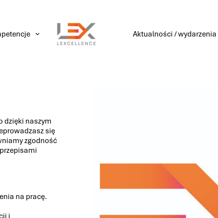
petencje
Aktualności / wydarzenia
o dzięki naszym
zeprowadzasz się
ewniamy zgodność
 przepisami
enia na pracę.
i i