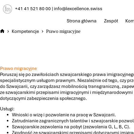
Przejdź
+41 41 521 80 00
|
info@lexcellence.swiss
do
treści
Strona główna
Zespół
Kom
Kompetencje
Prawo migracyjne
Home
Prawo migracyjne
Poruszaj się po zawiłościach szwajcarskiego prawa imigracyjneg
specjalistycznym usługom prawnym. Niezależnie od tego, czy pr
do Szwajcarii, czy zarządzasz mobilnością transgraniczną, zap
ze szwajcarskimi przepisami imigracyjnymi i międzynarodowymi
dotyczącymi zabezpieczenia społecznego.
Usługi:
Wnioski o wizę i pozwolenie na pracę w Szwajcarii.
Zatrudnianie zagranicznych talentów i szwajcarskie pozwol
Szwajcarskie zezwolenia na pobyt (zezwolenia G, L, B, C).
Zgodność ze szwajcarskimi przepisami dotyczącymi imigracj