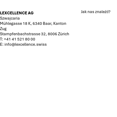
Jak nas znaleźć?
LEXCELLENCE AG
Szwajcaria
Mühlegasse 18 K, 6340 Baar, Kanton
Zug
Stampfenbachstrasse 32, 8006 Zürich
T:
+41 41 521 80 00
E:
info@lexcellence.swiss