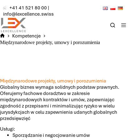
Przejdź
+41 41 521 80 00
|
do
info@lexcellence.swiss
treści
Kompetencje
Home
Międzynarodowe projekty, umowy i porozumienia
Międzynarodowe projekty, umowy i porozumienia
Globalny biznes wymaga solidnych podstaw prawnych.
Oferujemy fachowe doradztwo w zakresie
międzynarodowych kontraktów i umów, zapewniając
zgodność z przepisami i minimalizując ryzyko w wielu
jurysdykcjach w celu zapewnienia udanych globalnych
przedsięwzięć
Usługi:
Sporządzanie i negocjowanie umów