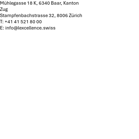
Mühlegasse 18 K, 6340 Baar, Kanton
Zug
Stampfenbachstrasse 32, 8006 Zürich
T:
+41 41 521 80 00
E:
info@lexcellence.swiss