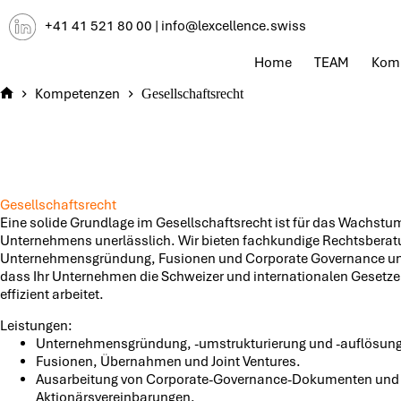
Zum
+41 41 521 80 00
|
info@lexcellence.swiss
Inhalt
springen
Home
TEAM
Kom
Kompetenzen
Gesellschaftsrecht
Home
Gesellschaftsrecht
Eine solide Grundlage im Gesellschaftsrecht ist für das Wachstu
Unternehmens unerlässlich. Wir bieten fachkundige Rechtsberat
Unternehmensgründung, Fusionen und Corporate Governance und 
dass Ihr Unternehmen die Schweizer und internationalen Gesetze
effizient arbeitet.
Leistungen:
Unternehmensgründung, -umstrukturierung und -auflösung
Fusionen, Übernahmen und Joint Ventures.
Ausarbeitung von Corporate-Governance-Dokumenten und
Aktionärsvereinbarungen.