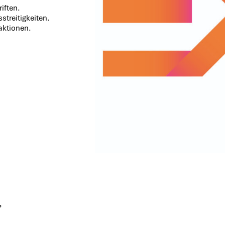
iften.
treitigkeiten.
aktionen.
?